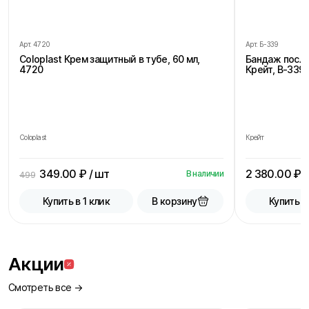
Арт.
4720
Арт.
Б-339
Coloplast Крем защитный в тубе, 60 мл,
Бандаж посл
4720
Крейт, В-339,
Coloplast
Крейт
349.00
₽ / шт
2 380.00
₽ /
В наличии
499
В корзину
Купить в 1 клик
Купить в
Акции
Смотреть все →