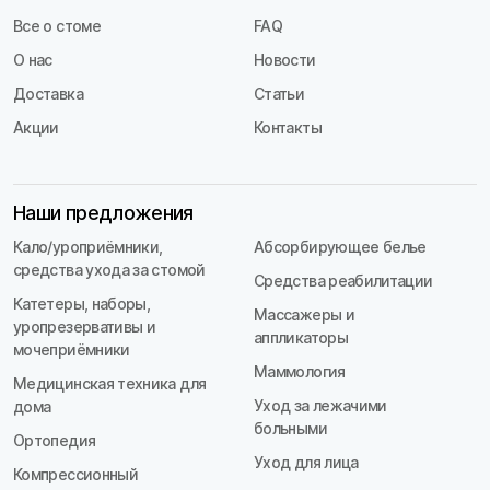
Все о стоме
FAQ
О нас
Новости
Доставка
Статьи
Акции
Контакты
Наши предложения
Кало/уроприёмники,
Абсорбирующее белье
средства ухода за стомой
Средства реабилитации
Катетеры, наборы,
Массажеры и
уропрезервативы и
аппликаторы
мочеприёмники
Маммология
Медицинская техника для
Уход за лежачими
дома
больными
Ортопедия
Уход для лица
Компрессионный