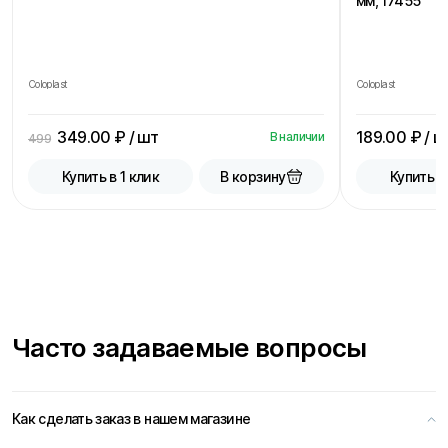
мм, 17455
Coloplast
Coloplast
349.00
₽ / шт
189.00
₽ / ш
В наличии
499
В корзину
Купить в 1 клик
Купить в
Часто задаваемые вопросы
Как сделать заказ в нашем магазине