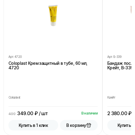
Арт.
4720
Арт.
Б-339
Coloplast Крем защитный в тубе, 60 мл,
Бандаж посл
4720
Крейт, В-339,
Coloplast
Крейт
349.00
₽ / шт
2 380.00
₽ /
В наличии
499
В корзину
Купить в 1 клик
Купить в