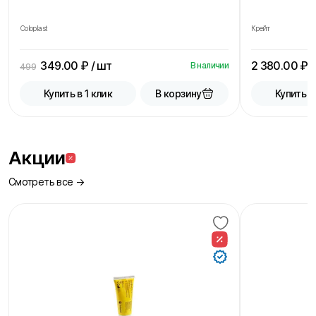
Coloplast
Крейт
349.00
₽ / шт
2 380.00
₽ /
В наличии
499
В корзину
Купить в 1 клик
Купить в
Акции
Смотреть все →