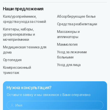
Наши предложения
Кало/уроприёмники,
Абсорбирующее белье
средства ухода за стомой
Средства реабилитации
Катетеры, наборы,
Массажеры и
уропрезервативы и
аппликаторы
мочеприёмники
Маммология
Медицинская техника для
Уход за лежачими
дома
больными
Ортопедия
Уход для лица
Компрессионный
трикотаж
Нужна консультация?
Оставьте заявку и мы свяжемся с Вами оперативно