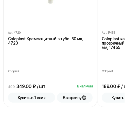
Арт.
4720
Арт.
17455
Coloplast Крем защитный в тубе, 60 мл,
Coloplast ка
4720
прозрачный, 
мм, 17455
Coloplast
Coloplast
349.00
₽ / шт
189.00
₽ / ш
В наличии
499
В корзину
Купить в 1 клик
Купить в