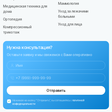
Маммология
Медицинская техника для
Уход за лежачими
дома
больными
Ортопедия
Уход для лица
Компрессионный
трикотаж
Нужна консультация?
Оставьте заявку и мы свяжемся с Вами оперативно
Отправить
Нажимая на кнопку "Отправить", вы соглашаетесь с
политикой
конфиденциальности