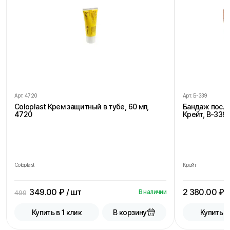
Арт.
4720
Арт.
Б-339
Coloplast Крем защитный в тубе, 60 мл,
Бандаж посл
4720
Крейт, В-339,
Coloplast
Крейт
349.00
₽ / шт
2 380.00
₽ /
В наличии
499
В корзину
Купить в 1 клик
Купить в