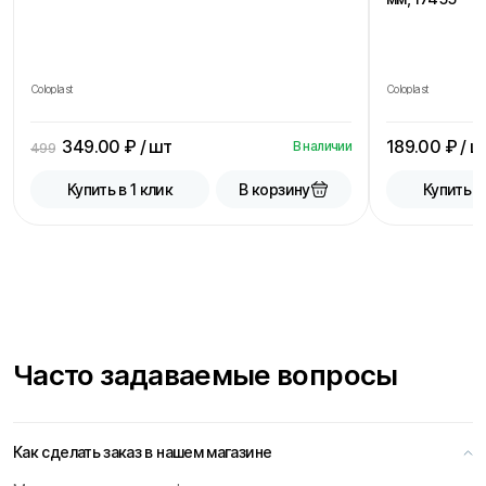
Coloplast
Coloplast
349.00
₽ / шт
189.00
₽ / ш
В наличии
499
В корзину
Купить в 1 клик
Купить в
Часто задаваемые вопросы
Как сделать заказ в нашем магазине